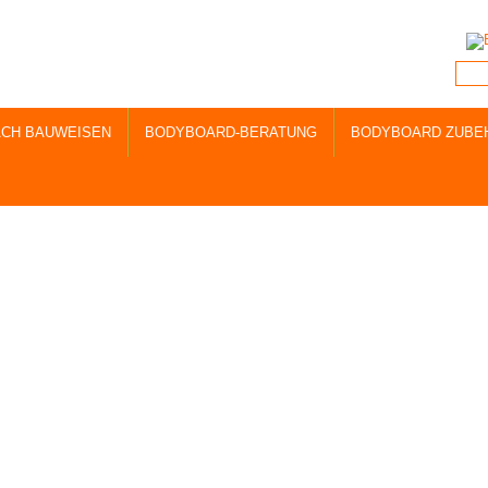
CH BAUWEISEN
BODYBOARD-BERATUNG
BODYBOARD ZUBE
wSt. und zzgl. Versand. Durchgestrichene Preise sind unsere ehem