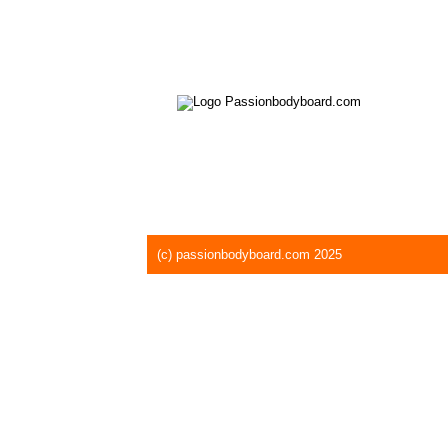
Ka
In
Pa
Sh
(c) passionbodyboard.com 2025